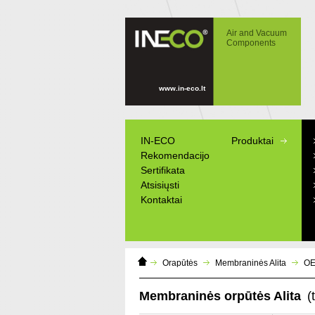
IN-ECO - Air and Vacuum Components -
OEM kompresorius ir vakuumas
Air and Vacuum
Components
www.in-eco.lt
IN-ECO
Produktai
Rekomendacijo
Sertifikata
Atsisiųsti
Kontaktai
Home
Orapūtės
Membraninės Alita
OE
Page
Membraninės orpūtės Alita
(