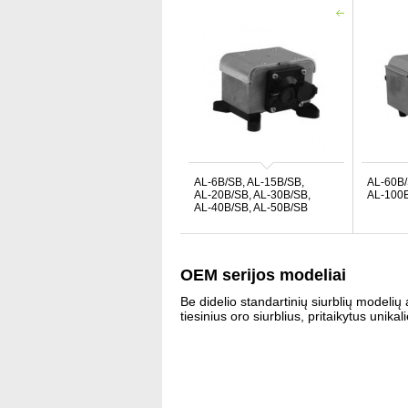
AL-6B/SB, AL-15B/SB,
AL-60B/
AL-20B/SB, AL-30B/SB,
AL-100
AL-40B/SB, AL-50B/SB
OEM serijos modeliai
Be didelio standartinių siurblių modelių
tiesinius oro siurblius, pritaikytus unik