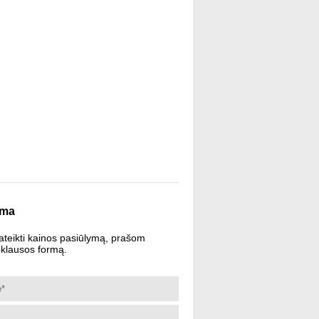
rma
ateikti kainos pasiūlymą, prašom
pklausos formą.