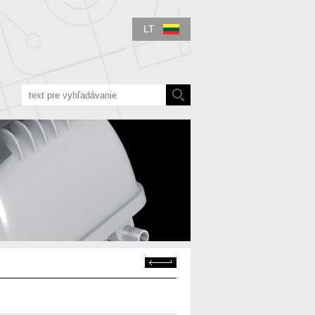
LT
Atgal