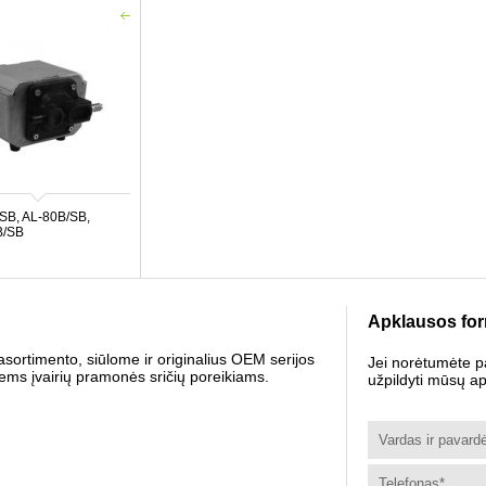
SB, AL-80B/SB,
B/SB
Apklausos fo
 asortimento, siūlome ir originalius OEM serijos
Jei norėtumėte p
aliems įvairių pramonės sričių poreikiams.
užpildyti mūsų a