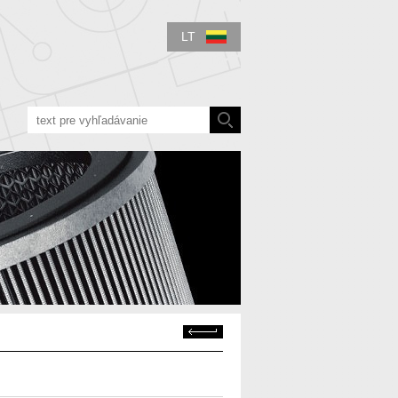
LT
Atgal