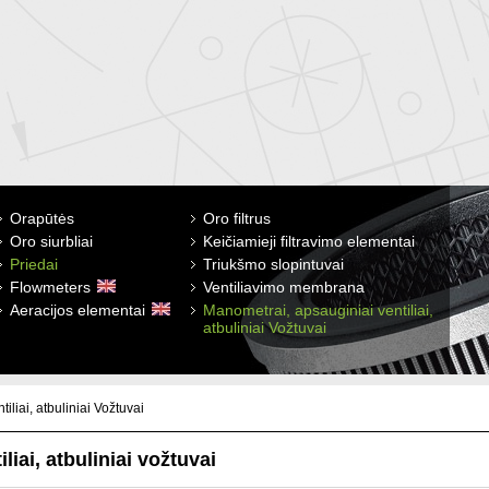
Orapūtės
Membraninės Alita
Rotary vane pumps
Oro filtrus
Oro siurbliai
Su šoniniu kanalu INW
Membraninės orpūtės
Keičiamieji filtravimo elementai
Priedai
INW Roots blowers
INW su šoniniu kanalu
Triukšmo slopintuvai
Flowmeters
Piston pumps VP
Ventiliavimo membrana
Aeracijos elementai
Liquid ring pump
Manometrai, apsauginiai ventiliai,
atbuliniai Vožtuvai
liai, atbuliniai Vožtuvai
iai, atbuliniai vožtuvai