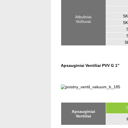
SK
Atbuliniai
Vožtuvai
SK
S
Apsauginiai Ventiliai PVV G 1”
T
Apsauginiai
Ventiliai