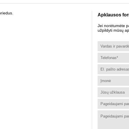
priedus.
Apklausos fo
Jei norėtumėte p
užpildyti mūsų a