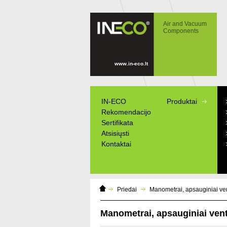
IN-ECO - Air and Vacuum Components -
Manometrai, apsauginiai ventiliai, atbuliniai
Air and Vacuum
vožtuvai
Components
www.in-eco.lt
IN-ECO
Produktai
Rekomendacijo
Sertifikata
Atsisiųsti
Kontaktai
Home
Priedai
Manometrai, apsauginiai venti
Page
Manometrai, apsauginiai ventil