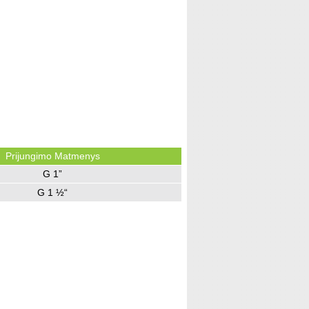
Prijungimo Matmenys
G 1”
G 1 ½“