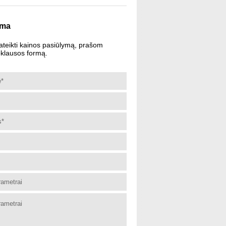
rma
ateikti kainos pasiūlymą, prašom
pklausos formą.