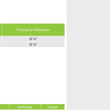
Prijungimo Matmenys
G ¼”
G ¼”
medžiaga
sriegis