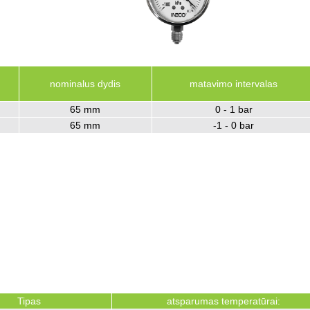
nominalus dydis
matavimo intervalas
G
65 mm
0 - 1 bar
65 mm
-1 - 0 bar
Tipas
atsparumas
temperatūrai: