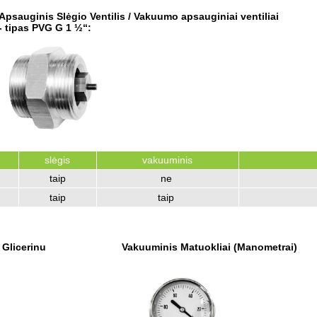
Apsauginis Slėgio Ventilis /
Vakuumo apsauginiai ventiliai
- tipas PVG G 1 ½“:
slėgis
vakuuminis
taip
ne
taip
taip
 Glicerinu
Vakuuminis Matuokliai (Manometrai)