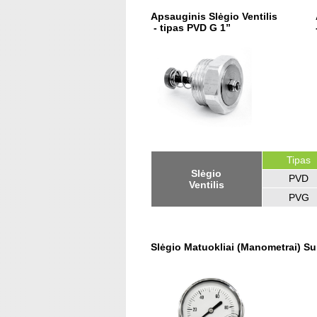
Apsauginis Slėgio Ventilis
- tipas PVD G 1”
Tipas
Slėgio
PVD
Ventilis
PVG
Slėgio Matuokliai (Manometrai) Su