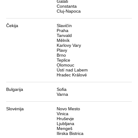
Galati
Constanta
Cluj-Napoca
Čekija
Slavičín
Praha
Tanvald
Mělník
Karlovy Vary
Plavy
Brno
Teplice
Olomouc
Ústí nad Labem
Hradec Králové
Bulgarija
Sofia
Varna
Slovėnija
Novo Mesto
Vinica
Hruševje
Ljubljana
Mengeš
Ilirska Bistrica