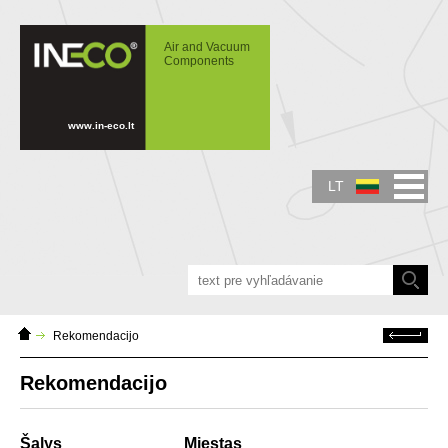
IN-ECO - Air and Vacuum Components -
Rekomendacijo
Air and Vacuum
Components
www.in-eco.lt
LT
Home
Atgal
Rekomendacijo
Page
Rekomendacijo
Šalys
Miestas