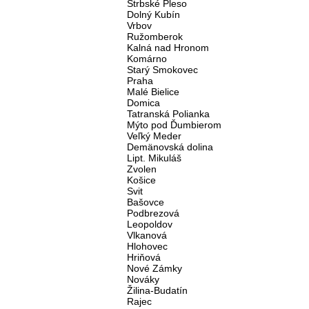
Štrbské Pleso
Dolný Kubín
Vrbov
Ružomberok
Kalná nad Hronom
Komárno
Starý Smokovec
Praha
Malé Bielice
Domica
Tatranská Polianka
Mýto pod Ďumbierom
Veľký Meder
Demänovská dolina
Lipt. Mikuláš
Zvolen
Košice
Svit
Bašovce
Podbrezová
Leopoldov
Vlkanová
Hlohovec
Hriňová
Nové Zámky
Nováky
Žilina-Budatín
Rajec