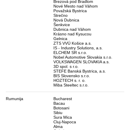
Brezová pod Bradlom
Nové Mesto nad Váhom
Považská Bystrica
Strečno
Nová Dubnica
Šenkvice
Dubnica nad Váhom
Krásno nad Kysucou
Gelnica
ZTS VVÚ Košice a.s.
IS - Industry Solutions, a.s.
ELCHEM SR s.r.o.
Nobel Automotive Slovakia s.r.o.
VOLKSWAGEN SLOVAKIA a.s.
3D spol. s r.o.
STEFE Banská Bystrica, a.s.
BIS Slovensko s.r.o.
HOZTECH s. r. o.
Miba Steeltec s.r.o.
Rumunija
Bucharest
Bacau
Botosani
Sibiu
Sura Mica
Cluj-Napoca
Alma