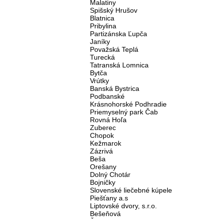
Malatiny
Spišský Hrušov
Blatnica
Pribylina
Partizánska Ľupča
Janíky
Považská Teplá
Turecká
Tatranská Lomnica
Bytča
Vrútky
Banská Bystrica
Podbanské
Krásnohorské Podhradie
Priemyselný park Čab
Rovná Hoľa
Zuberec
Chopok
Kežmarok
Zázrivá
Beša
Orešany
Dolný Chotár
Bojničky
Slovenské liečebné kúpele
Piešťany a.s
Liptovské dvory, s.r.o.
Bešeňová