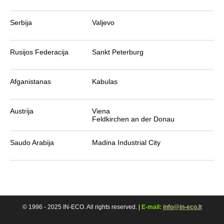
Serbija
Valjevo
Rusijos Federacija
Sankt Peterburg
Afganistanas
Kabulas
Austrija
Viena
Feldkirchen an der Donau
Saudo Arabija
Madina Industrial City
© 1996 - 2025 IN-ECO. All rights reserved. |
E-mail:
info@in-eco.lt