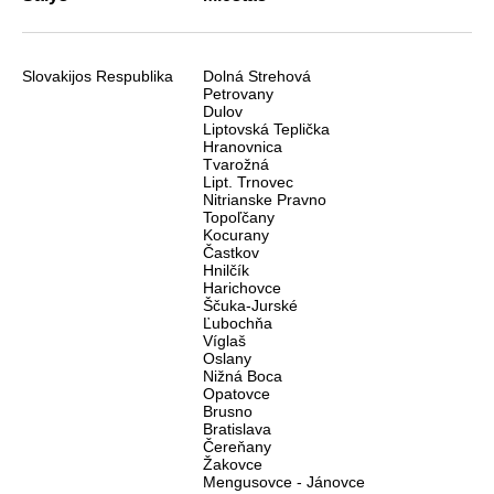
Slovakijos Respublika
Dolná Strehová
Petrovany
Dulov
Liptovská Teplička
Hranovnica
Tvarožná
Lipt. Trnovec
Nitrianske Pravno
Topoľčany
Kocurany
Častkov
Hnilčík
Harichovce
Ščuka-Jurské
Ľubochňa
Víglaš
Oslany
Nižná Boca
Opatovce
Brusno
Bratislava
Čereňany
Žakovce
Mengusovce - Jánovce