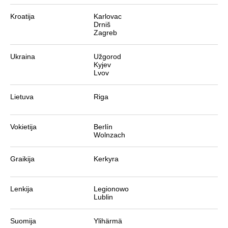
Kroatija
Karlovac
Drniš
Zagreb
Ukraina
Užgorod
Kyjev
Lvov
Lietuva
Riga
Vokietija
Berlín
Wolnzach
Graikija
Kerkyra
Lenkija
Legionowo
Lublin
Suomija
Ylihärmä