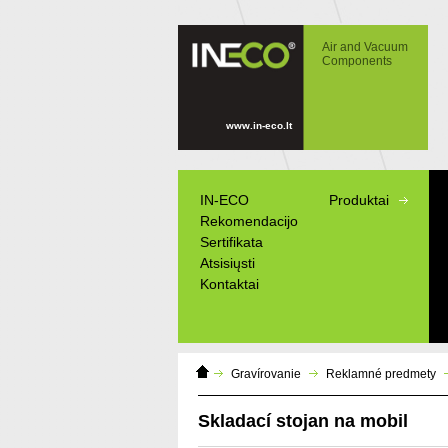
IN-ECO - Air and Vacuum Components -
Skladací stojan na mobil
Air and Vacuum
Components
www.in-eco.lt
IN-ECO
Produktai
Rekomendacijo
Sertifikata
Atsisiųsti
Kontaktai
Home
Gravírovanie
Reklamné predmety
Page
Skladací stojan na mobil