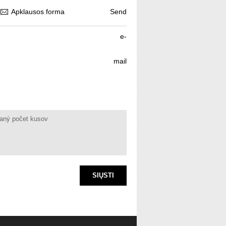
Apklausos forma
Send
e-
mail
SIŲSTI