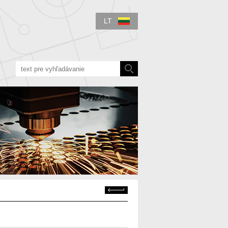
LT
Atgal