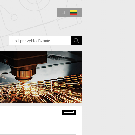
LT
Atgal