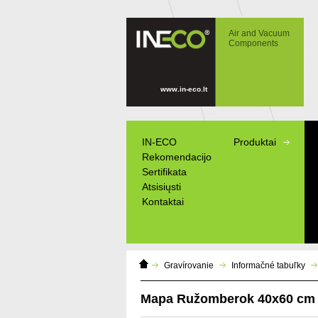
IN-ECO - Air and Vacuum Components -
Mapa Ružomberok 40x60 cm
Air and Vacuum
Components
www.in-eco.lt
IN-ECO
Produktai
Rekomendacijo
Sertifikata
Atsisiųsti
Kontaktai
Home
Gravírovanie
Informačné tabuľky
Page
Mapa Ružomberok 40x60 cm