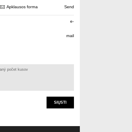
Apklausos forma
Send
e-
mail
SIŲSTI