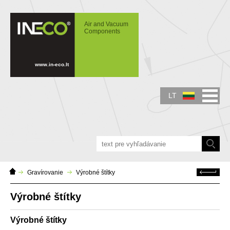
IN-ECO - Air and Vacuum Components -
Výrobné štítky
Air and Vacuum
Components
www.in-eco.lt
LT
Home
Atgal
Gravírovanie
Výrobné štítky
Page
Výrobné štítky
Výrobné štítky